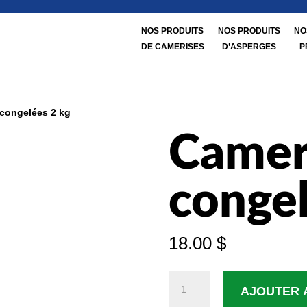
NOS PRODUITS
NOS PRODUITS
NO
DE CAMERISES
D’ASPERGES
P
 congelées 2 kg
Camer
congel
18.00
$
quantité
AJOUTER 
de