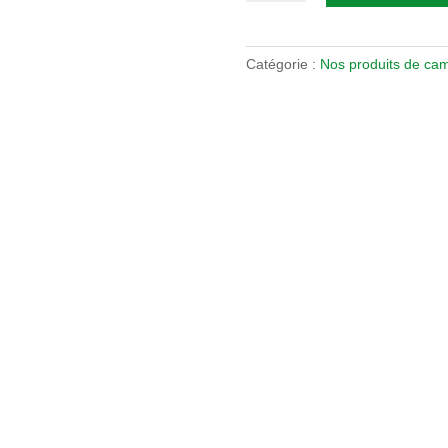
Camerises
congelées
2
Catégorie :
Nos produits de cam
kg